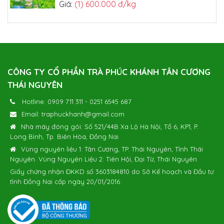
Trà Thái Nguyên - Hiệu Nhãn Đỏ
Giá:
(1) 450.000 đ/kg
CÔNG TY CỔ PHẦN TRÀ PHÚC KHÁNH TÂN CƯƠNG
THÁI NGUYÊN
Bộ Trà Nõn Tôm Hảo Hạng 800g
Giá:
(1) 750.000 đ
Hotline:
0909 711 311
-
0251 6545 687
Email:
traphuckhanh@gmail.com
Nhà máy đóng gói: Số 521/44B Xa Lộ Hà Nội, Tổ 6, KP1, P.
Bộ Trà Móc Câu Thượng Hạng 800g
Long Bình, Tp. Biên Hòa, Đồng Nai
Giá:
(1) 650.000 đ
Vùng nguyên liệu 1: Tân Cương, TP. Thái Nguyên, Tỉnh Thái
Nguyên. Vùng Nguyên Liệu 2: Tiên Hội, Đại Từ, Thái Nguyên
Giấy chứng nhận ĐKKD số 3603184810 do Sở Kế hoạch và Đầu tư
tỉnh Đồng Nai cấp ngày 20/01/2016
Bộ Hộp Quà Trà Nõn Tôm Hảo Hạng 400g
Giá:
(1) 600.000 đ