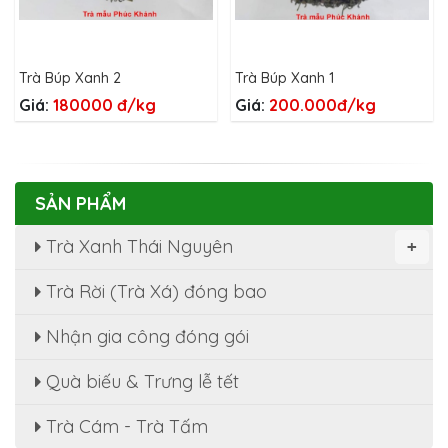
Trà Búp Xanh 2
Trà Búp Xanh 1
Giá:
180000 đ/kg
Giá:
200.000đ/kg
SẢN PHẨM
Trà Xanh Thái Nguyên
+
Trà Rời (Trà Xá) đóng bao
Nhận gia công đóng gói
Bộ Trà Nõn Tôm Hảo Hạng 800g
Quà biếu & Trưng lễ tết
Giá:
(1) 750.000 đ
Trà Cám - Trà Tấm