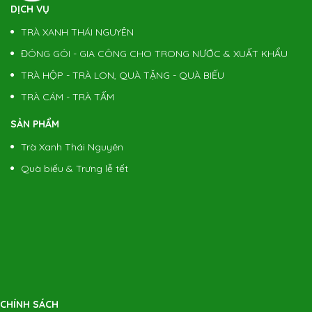
DỊCH VỤ
Bộ Hộp Quà Trà Móc Câu Thượng Hạng 400g
Giá:
(1) 550.000 đ
TRÀ XANH THÁI NGUYÊN
ĐÓNG GÓI - GIA CÔNG CHO TRONG NƯỚC & XUẤT KHẨU
TRÀ HỘP - TRÀ LON, QUÀ TẶNG - QUÀ BIẾU
Trà Thái Nguyên - Nõn Tôm 5 sao
Giá:
(1) 900.000 đ/kg
TRÀ CÁM - TRÀ TẤM
SẢN PHẨM
Trà Thái Nguyên - Nõn Tôm 3 Sao
Trà Xanh Thái Nguyên
Giá:
(1) 600.000 đ/kg
Quà biếu & Trưng lễ tết
Trà Thái Nguyên - Hiệu Nhãn Đỏ
Giá:
(1) 450.000 đ/kg
CHÍNH SÁCH