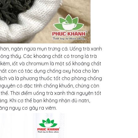
 nhờn, ngăn ngừa mụn trứng cá. Uống trà xanh
rông thấy. Các khoáng chất có trong lá trà
, kẽm, iốt và chromium là một số khoáng chất
chất còn có tác dụng chống oxy hóa cho làn
dịch và là phương thuốc tốt cho phòng chống
 nguyên có đặc tính chống khuẩn, chúng còn
thể. Thời điểm uống trà xanh thái nguyên tốt
ăng. Khi cơ thể bạn không nhận đủ natri,
ăng nguy cơ gây ra viêm.