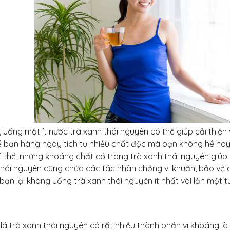
, uống một ít nước trà xanh thái nguyên có thể giúp cải thiện
ể bạn hàng ngày tích tụ nhiều chất độc mà bạn không hề hay 
Vì thế, những khoáng chất có trong trà xanh thái nguyên giúp k
thái nguyên cũng chứa các tác nhân chống vi khuẩn, bảo vệ c
bạn lại không uống trà xanh thái nguyên ít nhất vài lần một 
lá trà xanh thái nguyên có rất nhiều thành phần vi khoáng là