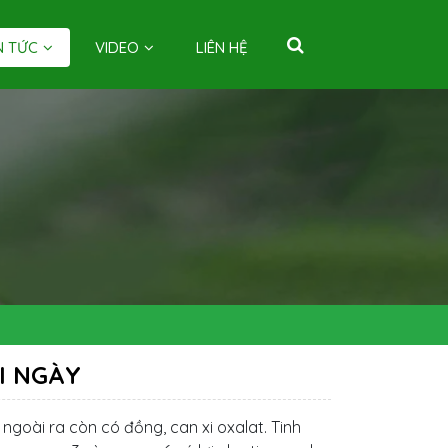
N TỨC
VIDEO
LIÊN HỆ
I NGÀY
goài ra còn có đồng, can xi oxalat. Tinh