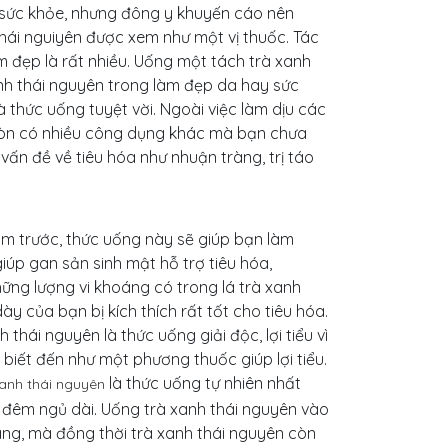
o sức khỏe, nhưng đông y khuyến cáo nên
thái nguiyên được xem như một vị thuốc. Tác
 đẹp là rất nhiều. Uống một tách trà xanh
nh thái nguyên trong làm đẹp da hay sức
à thức uống tuyệt vời. Ngoài việc làm dịu các
 còn có nhiều công dụng khác mà bạn chưa
vấn đề về tiêu hóa như nhuận tràng, trị táo
.
m trước, thức uống này sẽ giúp bạn làm
iúp gan sản sinh mật hỗ trợ tiêu hóa,
hững lượng vi khoáng có trong lá trà xanh
ày của bạn bị kích thích rất tốt cho tiêu hóa.
hái nguyên là thức uống giải độc, lợi tiểu vì
 biết đến như một phương thuốc giúp lợi tiểu.
là thức uống tự nhiên nhất
xanh thái nguyên
đêm ngủ dài. Uống trà xanh thái nguyên vào
áng, mà đồng thời trà xanh thái nguyên còn