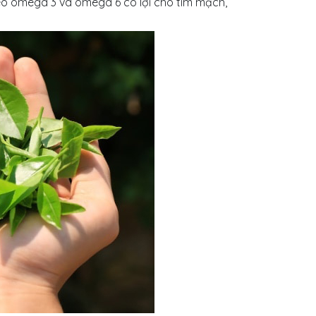
 béo omega 3 và omega 6 có lợi cho tim mạch,