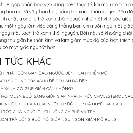
hỏe, góp phần bảo vệ xương. Trên thực tế, khi máu có tính ax
ung hòa nó. Vì vậy, bạn hãy uống trà xanh thái nguyên đều 
inh chất trong lá trà xanh thái nguyên như một vị thuốc giúp
au một ngày làm việc căng thẳng bạn chỉ muốn ngủ một giấ
gay một tách trà xanh thái nguyên. Bởi một số khoáng chất t
ng thư giãn hệ thần kinh và làm giảm mức độ của kích thích t
 có một giấc ngủ tốt hơn.
N TỨC KHÁC
IỆN PHÁP ĐƠN GIẢN ĐẢO NGƯỢC BỆNH GAN NHIỄM MỠ
ÁCH SỬ DỤNG TRÀ XANH ĐỂ CÓ LÀN DA ĐẸP
RÀ XANH CÓ GIÚP GIẢM CÂN KHÔNG?
 THÓI QUEN BUỔI SÁNG GIÚP GIẢM NHANH MỨC CHOLESTEROL CA
OA HỌC CHỈ RA 4 LOẠI NƯỚC ÉP ĐỎ GIÚP HẠ HUYẾT ÁP CAO
IN TỐT CHO NGƯỜI THÍCH UỐNG CÀ PHÊ VÀ TRÀ
LOẠI TRÀ UỐNG BUỔI TỐI GIÚP NGỦ NGON, GIẢM MỠ BỤNG