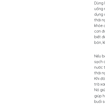
Dùng l
uống n
dụng c
thái 
khỏe đ
cơn đ
biết đ
bón, k
Nếu b
sạch d
nước t
thái n
Khi đó
trà xa
Nó gi
giúp 
buổi s