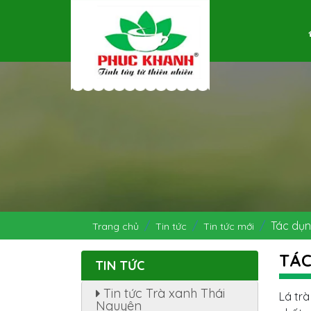
Tác dụn
Trang chủ
Tin tức
Tin tức mới
TÁC
TIN TỨC
Tin tức Trà xanh Thái
Lá trà
Nguyên