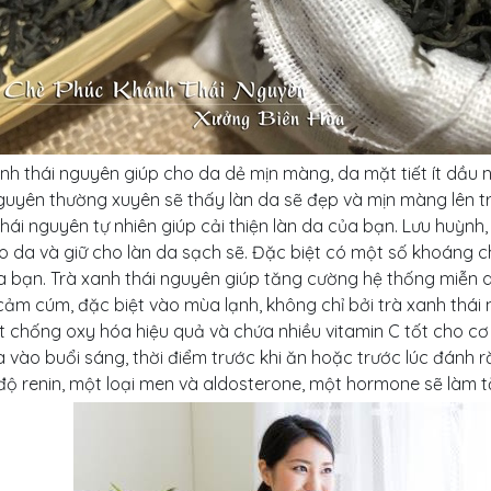
nh thái nguyên giúp cho da dẻ mịn màng, da mặt tiết ít dầu
guyên thường xuyên sẽ thấy làn da sẽ đẹp và mịn màng lên t
hái nguyên tự nhiên giúp cải thiện làn da của bạn. Lưu huỳnh
ho da và giữ cho làn da sạch sẽ. Đặc biệt có một số khoáng 
a bạn. Trà xanh thái nguyên giúp tăng cường hệ thống miễn 
cảm cúm, đặc biệt vào mùa lạnh, không chỉ bởi trà xanh thái
t chống oxy hóa hiệu quả và chứa nhiều vitamin C tốt cho cơ 
à vào buổi sáng, thời điểm trước khi ăn hoặc trước lúc đánh r
độ renin, một loại men và aldosterone, một hormone sẽ làm t