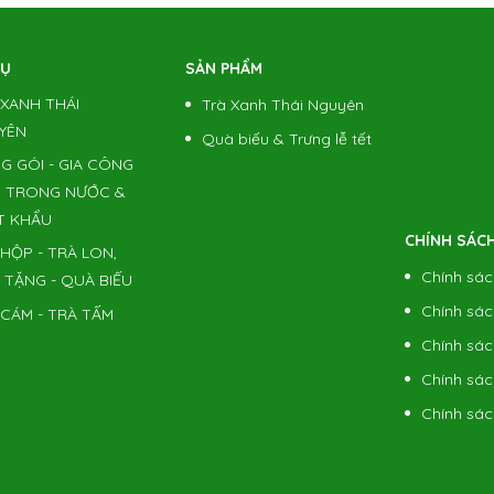
VỤ
SẢN PHẨM
 XANH THÁI
Trà Xanh Thái Nguyên
YÊN
Quà biếu & Trưng lễ tết
G GÓI - GIA CÔNG
 TRONG NƯỚC &
T KHẨU
CHÍNH SÁC
HỘP - TRÀ LON,
Chính sác
 TẶNG - QUÀ BIẾU
Chính sác
 CÁM - TRÀ TẤM
Chính sách
Chính sác
Chính sác