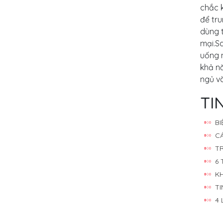
chắc k
để tr
dùng t
mại.S
uống n
khả nă
ngủ và
TI
B
C
T
6
KH
T
4 