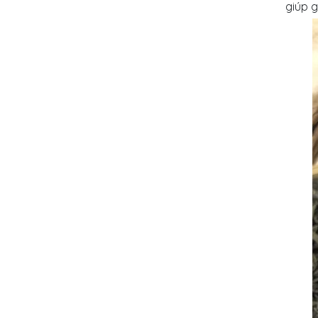
giúp g