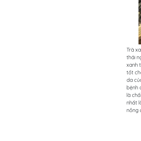
Trà xa
thái n
xanh t
tốt c
da củ
bệnh 
là chấ
nhất l
nồng 