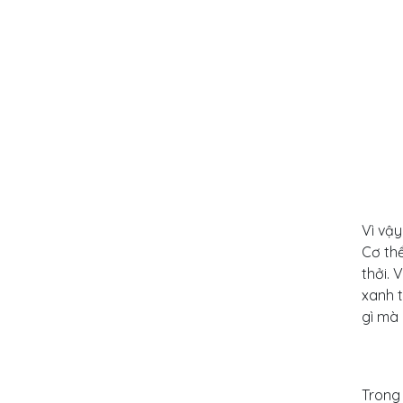
Vì vậy
Cơ th
thởi. 
xanh 
gì mà 
Trong 