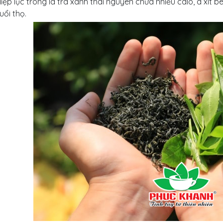
iệp lục trong lá trà xanh thái nguyên chứa nhiều calo, a xít
uổi thọ.