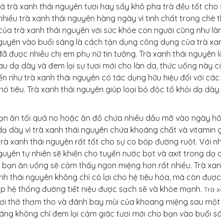
á trà xanh thái nguyên tươi hay sấy khô pha trà đều tốt ch
hiều trà xanh thái nguyên hàng ngày vì tinh chất trong chè 
ủa trà xanh thái nguyên với sức khỏe con người cũng như làm
nguyên vào buổi sáng là cách tận dụng công dụng của trà xa
ã được nhiều chị em phụ nữ tin tưởng. Trà xanh thái nguyên l
au dạ dày và đem lại sự tươi mới cho làn da, thức uống này
ến như trà xanh thái nguyên có tác dụng hữu hiệu đối với các 
hó tiêu. Trà xanh thái nguyên giúp loại bỏ độc tố khỏi dạ dày
ạn ăn tối quá no hoặc ăn đồ chứa nhiều dầu mỡ vào ngày hô
ạ dày vì trà xanh thái nguyên chứa khoáng chất và vitamin g
rà xanh thái nguyên rất tốt cho sự co bóp đường ruột. Với n
guyên tự nhiên sẽ khiến cho tuyến nước bọt và axit trong dạ d
 bạn ăn uống sẽ cảm thấy ngon miệng hơn rất nhiều. Trà xanh t
nh thái nguyên không chỉ có lợi cho hệ tiêu hóa, mà còn được
úp hệ thống đường tiết niệu được sạch sẽ và khỏe mạnh.
T
rà 
hơi thở thơm tho và đánh bay mùi của khoang miệng sau một 
áng không chỉ đem lại cảm giác tươi mới cho bạn vào buổi s