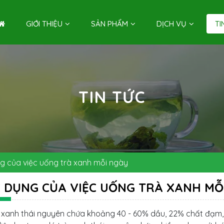
GIỚI THIỆU
SẢN PHẨM
DỊCH VỤ
TI
TIN TỨC
g của việc uống trà xanh mỗi ngày
 DỤNG CỦA VIỆC UỐNG TRÀ XANH MỖ
 xanh thái nguyên chứa khoảng 40 - 60% dầu, 22% chất đạm, n