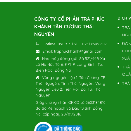
DỊCH 
CÔNG TY CỔ PHẦN TRÀ PHÚC
KHÁNH TÂN CƯƠNG THÁI
TRÀ
NGUYÊN
NGU
ĐÓN
Hotline:
0909 711 311
-
0251 6545 687
CHO
Email:
traphuckhanh@gmail.com
XUẤ
Nhà máy đóng gói: Số 521/44B Xa
Lộ Hà Nội, Tổ 6, KP1, P. Long Bình, Tp.
TRÀ 
Biên Hòa, Đồng Nai
QUÀ
Vùng nguyên liệu 1: Tân Cương, TP.
TRÀ
Thái Nguyên, Tỉnh Thái Nguyên. Vùng
Nguyên Liệu 2: Tiên Hội, Đại Từ, Thái
Nguyên
Giấy chứng nhận ĐKKD số 3603184810
do Sở Kế hoạch và Đầu tư tỉnh Đồng
Nai cấp ngày 20/01/2016