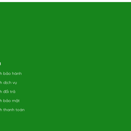
H
h bảo hành
h dịch vụ
 đổi trả
h bảo mật
h thanh toán