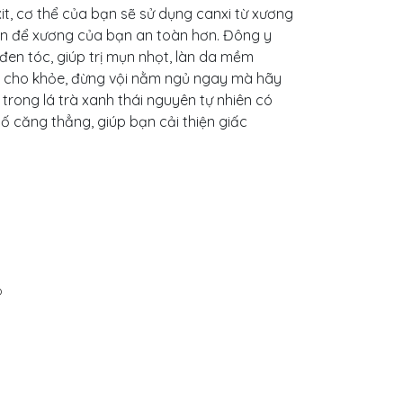
it, cơ thể của bạn sẽ sử dụng canxi từ xương
đặn để xương của bạn an toàn hơn. Đông y
 đen tóc, giúp trị mụn nhọt, làn da mềm
c cho khỏe, đừng vội nằm ngủ ngay mà hãy
rong lá trà xanh thái nguyên tự nhiên có
ố căng thẳng, giúp bạn cải thiện giấc
O