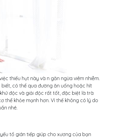
 việc thiếu hụt này và n găn ngừa viêm nhiễm.
biết, có thể qua đường ăn uống hoặc hít
hử độc và giải độc rất tốt, đặc biệt là trà
ơ thể khỏe mạnh hơn. Vì thế không có lý do
tuần nhé.
 yếu tố gián tiếp giúp cho xương của bạn