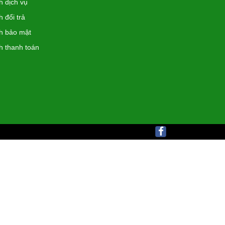
h dịch vụ
 đổi trả
h bảo mật
h thanh toán