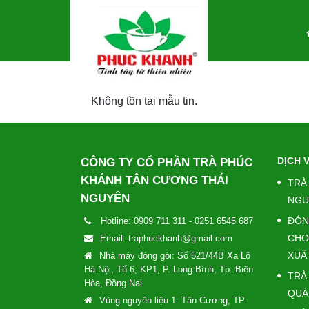
404
Không tồn tại mẫu tin.
DỊCH 
CÔNG TY CỔ PHẦN TRÀ PHÚC
KHÁNH TÂN CƯƠNG THÁI
TRÀ
NGUYÊN
NGU
ĐÓN
Hotline:
0909 711 311
-
0251 6545 687
CHO
Email:
traphuckhanh@gmail.com
XUẤ
Nhà máy đóng gói: Số 521/44B Xa Lộ
Hà Nội, Tổ 6, KP1, P. Long Bình, Tp. Biên
TRÀ
Hòa, Đồng Nai
QUÀ
Vùng nguyên liệu 1: Tân Cương, TP.