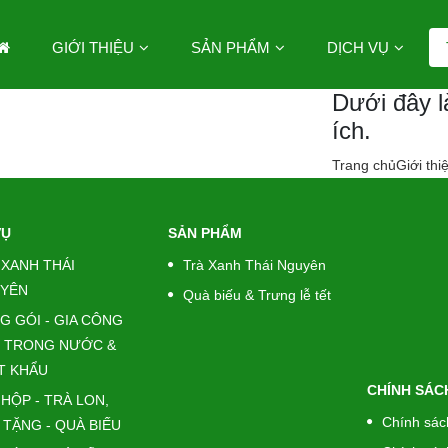
GIỚI THIỆU
SẢN PHẨM
DỊCH VỤ
Dưới đây l
ích.
Trang chủ
Giới thi
VỤ
SẢN PHẨM
 XANH THÁI
Trà Xanh Thái Nguyên
YÊN
Quà biếu & Trưng lễ tết
G GÓI - GIA CÔNG
 TRONG NƯỚC &
T KHẨU
CHÍNH SÁC
 HỘP - TRÀ LON,
Chính sác
 TẶNG - QUÀ BIẾU