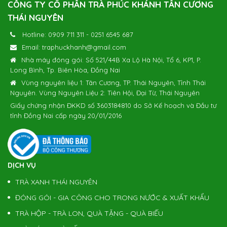
CÔNG TY CỔ PHẦN TRÀ PHÚC KHÁNH TÂN CƯƠNG
THÁI NGUYÊN
Hotline:
0909 711 311
-
0251 6545 687
Email:
traphuckhanh@gmail.com
Nhà máy đóng gói: Số 521/44B Xa Lộ Hà Nội, Tổ 6, KP1, P.
Long Bình, Tp. Biên Hòa, Đồng Nai
Vùng nguyên liệu 1: Tân Cương, TP. Thái Nguyên, Tỉnh Thái
Nguyên. Vùng Nguyên Liệu 2: Tiên Hội, Đại Từ, Thái Nguyên
Giấy chứng nhận ĐKKD số 3603184810 do Sở Kế hoạch và Đầu tư
tỉnh Đồng Nai cấp ngày 20/01/2016
DỊCH VỤ
TRÀ XANH THÁI NGUYÊN
ĐÓNG GÓI - GIA CÔNG CHO TRONG NƯỚC & XUẤT KHẨU
TRÀ HỘP - TRÀ LON, QUÀ TẶNG - QUÀ BIẾU