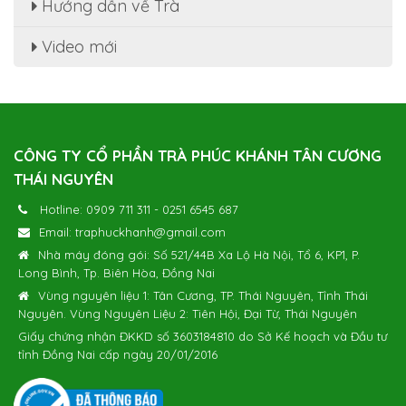
Hướng dẫn về Trà
Video mới
CÔNG TY CỔ PHẦN TRÀ PHÚC KHÁNH TÂN CƯƠNG
THÁI NGUYÊN
Hotline:
0909 711 311
-
0251 6545 687
Email:
traphuckhanh@gmail.com
Nhà máy đóng gói: Số 521/44B Xa Lộ Hà Nội, Tổ 6, KP1, P.
Long Bình, Tp. Biên Hòa, Đồng Nai
Vùng nguyên liệu 1: Tân Cương, TP. Thái Nguyên, Tỉnh Thái
Nguyên. Vùng Nguyên Liệu 2: Tiên Hội, Đại Từ, Thái Nguyên
Giấy chứng nhận ĐKKD số 3603184810 do Sở Kế hoạch và Đầu tư
tỉnh Đồng Nai cấp ngày 20/01/2016