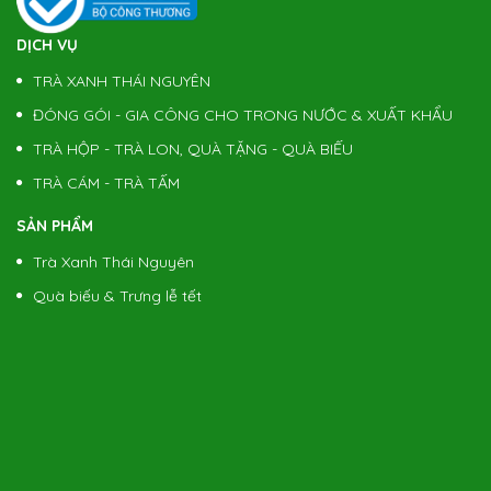
DỊCH VỤ
TRÀ XANH THÁI NGUYÊN
ĐÓNG GÓI - GIA CÔNG CHO TRONG NƯỚC & XUẤT KHẨU
TRÀ HỘP - TRÀ LON, QUÀ TẶNG - QUÀ BIẾU
TRÀ CÁM - TRÀ TẤM
SẢN PHẨM
Trà Xanh Thái Nguyên
Quà biếu & Trưng lễ tết